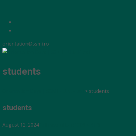
orientation@ssmi.ro
students
Orientation Days | SSMI - U.M.F Iasi
>
students
students
August 12, 2024
Full resolution (1305 × 414)
←
Previous
Next
→