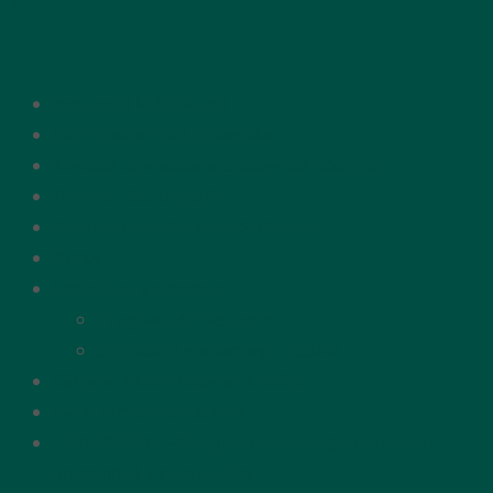
AICI
Începutul la UMF Iași
Structura anului universitar
Metoda de evaluare & Sistemul Bologna
Drepturi & Obligații
Reprezentativitate studențească
Burse
Schimburi studențești
Programul Erasmus+
Schimburi studențești – SSMI
Cămine, Bufet, Cabinet Medical
Gărzi și practica de vară
CONGRESSIS – Congresul Internațional pentru
Studenți și Tineri Medici