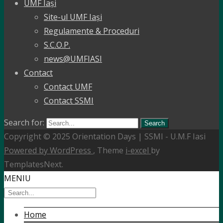
UMF Iași
Site-ul UMF Iași
Regulamente & Proceduri
S.C.O.P.
news@UMFIASI
Contact
Contact UMF
Contact SSMI
Search for:
Copyright © 2025 Orientation Days | SSMI - U.M.F Iasi
Powered by WordPress
, Theme
i-excel
by
TemplatesNext.
MENIU
Home