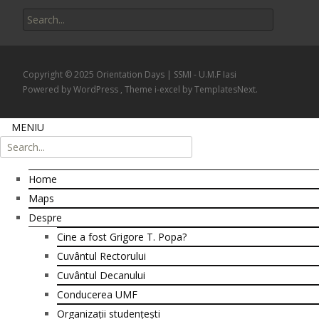
Search for:
Copyright © 2025 Orientation Days | SSMI - U.M.F Iasi
Powered by WordPress
, Theme
i-excel
by TemplatesNext.
MENIU
Home
Maps
Despre
Cine a fost Grigore T. Popa?
Cuvântul Rectorului
Cuvântul Decanului
Conducerea UMF
Organizații studențești