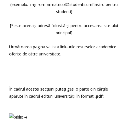
(exemplu: mg-rom-nrmatricol@students.umfiasi.ro pentru
studenti)
[*este aceeași adresă folosită și pentru accesarea site-ului
principal]
Următoarea pagina va lista link-urile resurselor academice
oferite de către universitate.
În cadrul acestei secțiuni puteți găsi o parte din
cărțile
apărute în cadrul editurii universității în format .
pdf
: