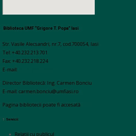
Biblioteca UMF “Grigore T. Popa” Iasi
Str. Vasile Alecsandri, nr.7, cod.700054, Iasi
Tel: +40.232.213.701
Fax: +40.232.218.224
E-mail:
library@umfiasi.ro
Director Bibliotecă: Ing. Carmen Bonciu
E-mail: carmen.bonciu@umfiasi.ro
Pagina bibliotecii poate fi accesată
AICI
1
. Servicii:
Relații cu publicul