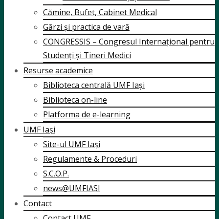
Cămine, Bufet, Cabinet Medical
Gărzi și practica de vară
CONGRESSIS – Congresul Internațional pentru
Studenți și Tineri Medici
Resurse academice
Biblioteca centrală UMF Iași
Biblioteca on-line
Platforma de e-learning
UMF Iași
Site-ul UMF Iași
Regulamente & Proceduri
S.C.O.P.
news@UMFIASI
Contact
Contact UMF