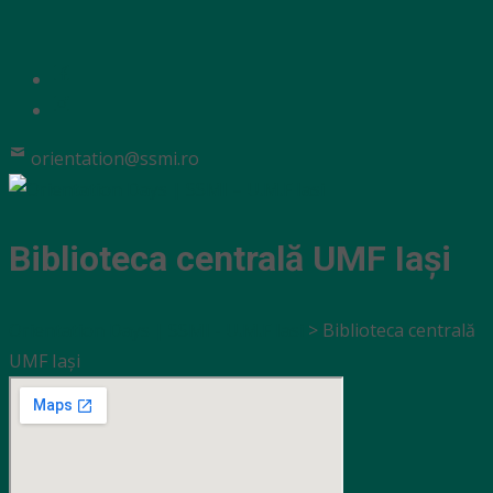
orientation@ssmi.ro
Biblioteca centrală UMF Iași
Orientation Days | SSMI - U.M.F Iasi
>
Biblioteca centrală
UMF Iași