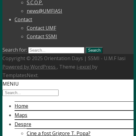
S.C.O.P.
news@UMFIASI
Contact
Contact UMF
Contact SSMI
Search for:
Copyright © 2025 Orientation Days | SSMI - U.M.F Iasi
Powered by WordPress
, Theme
i-excel
by
TemplatesNext.
MENIU
Home
Maps
Despre
Cine a fost Grigore T. Popa?