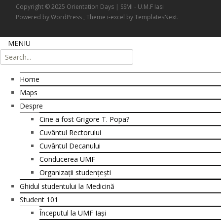
Copyright © 2025 Orientation Days | SSMI - U.M.F Iasi
Powered by WordPress
, Theme
i-excel
by TemplatesNext.
MENIU
Home
Maps
Despre
Cine a fost Grigore T. Popa?
Cuvântul Rectorului
Cuvântul Decanului
Conducerea UMF
Organizații studențești
Ghidul studentului la Medicină
Student 101
Începutul la UMF Iași