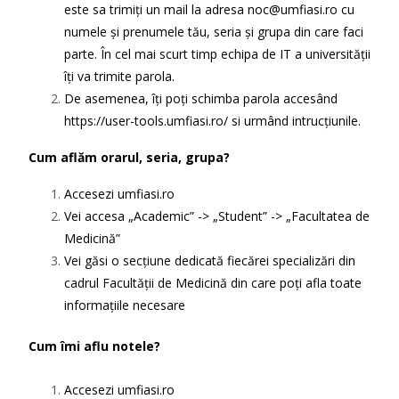
este sa trimiți un mail la adresa
noc@umfiasi.ro
cu
numele și prenumele tău, seria și grupa din care faci
parte. În cel mai scurt timp echipa de IT a universității
îți va trimite parola.
De asemenea, îți poți schimba parola accesând
https://user-tools.umfiasi.ro/ si urmând intrucțiunile.
Cum aflăm orarul, seria, grupa?
Accesezi
umfiasi.ro
Vei accesa „Academic” -> „Student” -> „Facultatea de
Medicină”
Vei găsi o secțiune dedicată fiecărei specializări din
cadrul Facultății de Medicină din care poți afla toate
informațiile necesare
Cum îmi aflu notele?
Accesezi
umfiasi.ro