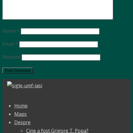
Name
*
Email
*
Website
Home
Maps
Despre
Cine a fost Grigore T. Popa?