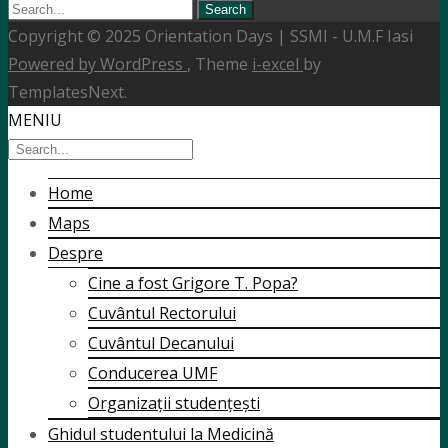
Search
for:
Copyright © 2025 Orientation Days | SSMI - U.M.F Iasi
Powered by WordPress
, Theme
i-excel
by
TemplatesNext.
MENIU
Home
Maps
Despre
Cine a fost Grigore T. Popa?
Cuvântul Rectorului
Cuvântul Decanului
Conducerea UMF
Organizații studențești
Ghidul studentului la Medicină