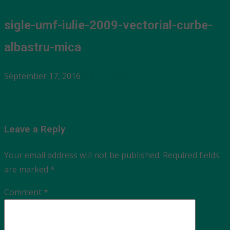
sigle-umf-iulie-2009-vectorial-curbe-
albastru-mica
September 17, 2016
Full resolution (611 × 742)
←
Previous
Next
→
Leave a Reply
Your email address will not be published.
Required fields
are marked
*
Comment
*